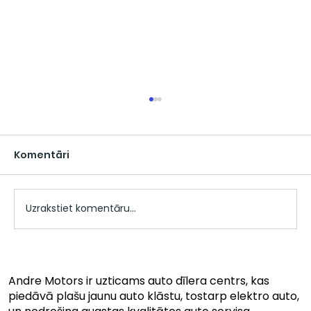
Komentāri
Uzrakstiet komentāru...
KGM Torres Latvijas Gada Auto
2024 dalībnieks
Andre Motors ir uzticams auto dīlera centrs, kas
piedāvā plašu jaunu auto klāstu, tostarp elektro auto,