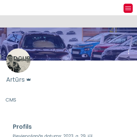
Vai
Administrators
Artūrs
CMS
Profils
Pievienošanās datums: 2023. g. 29. jūl.