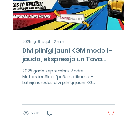
2025. g. 9. sept.
∙
2
min
Divi pilnīgi jauni KGM modeļi -
jauda, ekspresija un Tava
iespēja būt pirmajam!
2025.gada septembris Andre
Motors ienāk ar īpašu notikumu –
Latvijā ierodas divi pilnīgi jauni KGM
modeļi: KGM Torres Hybrid un KGM...
2209
0