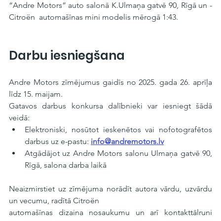
“Andre Motors” auto salonā K.Ulmaņa gatvē 90, Rīgā un - 
Citroën  automašīnas mini modelis mērogā 1:43.
Darbu iesniegšana
Andre Motors zīmējumus gaidīs no 2025. gada 26. aprīļa 
līdz 15. maijam.
Gatavos darbus konkursa dalībnieki var iesniegt šādā 
veidā:
Elektroniski, nosūtot ieskenētos vai nofotografētos 
darbus uz e-pastu: 
info@andremotors.lv
Atgādājot uz Andre Motors salonu Ulmaņa gatvē 90, 
Rīgā, salona darba laikā
Neaizmirstiet uz zīmējuma norādīt autora vārdu, uzvārdu 
un vecumu, radītā Citroën 
automašīnas dizaina nosaukumu un arī kontakttālruni 