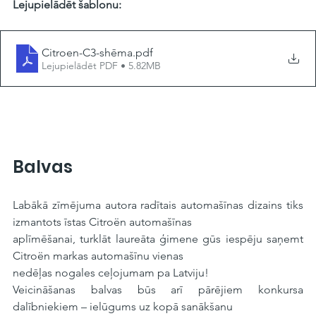
Lejupielādēt šablonu:
Citroen-C3-shēma
.pdf
Lejupielādēt PDF • 5.82MB
Balvas
Labākā zīmējuma autora radītais automašīnas dizains tiks 
izmantots īstas Citroën automašīnas
aplīmēšanai, turklāt laureāta ģimene gūs iespēju saņemt 
Citroën markas automašīnu vienas
nedēļas nogales ceļojumam pa Latviju!
Veicināšanas balvas būs arī pārējiem konkursa 
dalībniekiem – ielūgums uz kopā sanākšanu