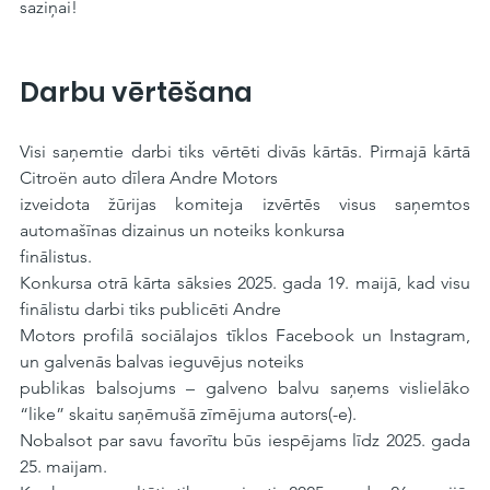
saziņai!
Darbu vērtēšana
Visi saņemtie darbi tiks vērtēti divās kārtās. Pirmajā kārtā 
Citroën auto dīlera Andre Motors
izveidota žūrijas komiteja izvērtēs visus saņemtos 
automašīnas dizainus un noteiks konkursa
finālistus.
Konkursa otrā kārta sāksies 2025. gada 19. maijā, kad visu 
finālistu darbi tiks publicēti Andre
Motors profilā sociālajos tīklos Facebook un Instagram, 
un galvenās balvas ieguvējus noteiks
publikas balsojums – galveno balvu saņems vislielāko 
“like” skaitu saņēmušā zīmējuma autors(-e). 
Nobalsot par savu favorītu būs iespējams līdz 2025. gada 
25. maijam.