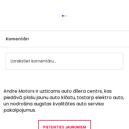
Komentāri
Uzrakstiet komentāru...
Citroën Space Tourer. Pārdomāts
praktiskums ceļojumam.
Andre Motors ir uzticams auto dīlera centrs, kas
piedāvā plašu jaunu auto klāstu, tostarp elektro auto,
un nodrošina augstas kvalitātes auto servisa
pakalpojumus.
PIETEIKTIES JAUNUMIEM