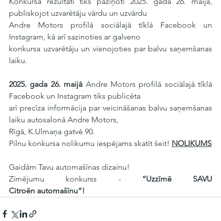
Konkursa rezultāti tiks paziņoti 2025. gada 26. maijā, 
publiskojot uzvarētāju vārdu un uzvārdu
Andre Motors profilā sociālajā tīklā Facebook un 
Instagram, kā arī sazinoties ar galveno
konkursa uzvarētāju un vienojoties par balvu saņemšanas 
laiku.
2025. gada 26. maijā
 Andre Motors profilā sociālajā tīklā 
Facebook un Instagram tiks publicēta
arī precīza informācija par veicināšanas balvu saņemšanas 
laiku autosalonā Andre Motors,
Rīgā, K.Ulmaņa gatvē 90.
Pilnu konkursa nolikumu iespējams skatīt šeit! 
NOLIKUMS
Gaidām Tavu automašīnas dizainu!
Zīmējumu konkurss - 
“Uzzīmē SAVU 
Citroën automašīnu”!