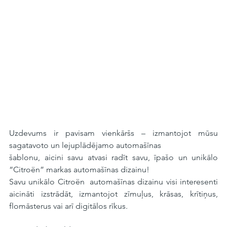
Uzdevums ir pavisam vienkāršs – izmantojot mūsu 
sagatavoto un lejuplādējamo automašīnas
šablonu, aicini savu atvasi radīt savu, īpašo un unikālo 
“Citroën” markas automašīnas dizainu!
Savu unikālo Citroën  automašīnas dizainu visi interesenti 
aicināti izstrādāt, izmantojot zīmuļus, krāsas, krītiņus, 
flomāsterus vai arī digitālos rīkus.