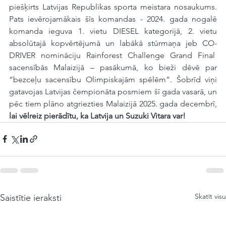
piešķirts Latvijas Republikas sporta meistara nosaukums. 
Pats ievērojamākais šīs komandas - 2024. gada nogalē 
komanda ieguva 1. vietu DIESEL kategorijā, 2. vietu 
absolūtajā kopvērtējumā un labākā stūrmaņa jeb CO-
DRIVER nomināciju Rainforest Challenge Grand Final  
sacensībās Malaizijā – pasākumā, ko bieži dēvē par 
“bezceļu sacensību Olimpiskajām spēlēm”. Šobrīd viņi 
gatavojas Latvijas čempionāta posmiem šī gada vasarā, un 
pēc tiem plāno atgriezties Malaizijā 2025. gada decembrī, 
lai vēlreiz pierādītu, ka Latvija un Suzuki Vitara var!
Skatīt visu
Saistītie ieraksti