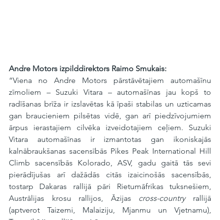
Andre Motors izpilddirektors Raimo Smukais:
“Viena no Andre Motors pārstāvētajiem automašīnu 
zīmoliem – Suzuki Vitara – automašīnas jau kopš to 
radīšanas brīža ir izslavētas kā īpaši stabilas un uzticamas 
gan braucieniem pilsētas vidē, gan arī piedzīvojumiem 
ārpus ierastajiem cilvēka izveidotajiem ceļiem. Suzuki 
Vitara automašīnas ir izmantotas gan ikoniskajās 
kalnābraukšanas sacensībās Pikes Peak International Hill 
Climb sacensībās Kolorado, ASV, gadu gaitā tās sevi 
pierādījušas arī dažādās citās izaicinošās sacensībās, 
tostarp Dakaras rallijā pāri Rietumāfrikas tuksnešiem, 
Austrālijas krosu rallijos, Āzijas 
cross-country
 rallijā 
(aptverot Taizemi, Malaiziju, Mjanmu un Vjetnamu), 