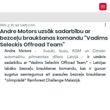
2025. g. 30. apr.
Lasīts 2 min
Andre Motors uzsāk sadarbību ar
bezceļu braukšanas komandu “Vadims
Seleckis Offroad Team”
Andre Motors
 -  Suzuki, Isuzu, KGM un Citroën 
automašīnu pilnvarotais dīleris Latvijā - 
ir uzsācis 
sadarbību ar “Vadims Seleckis Offroad Team” – Latvijas 
labāko bezceļu braukšanas komandu, kas ir guvusi 
augstus sasniegumus arī pasaules bezceļa braukšanas 
“olimpiādē” Rainforest Challenge Malaizijā.