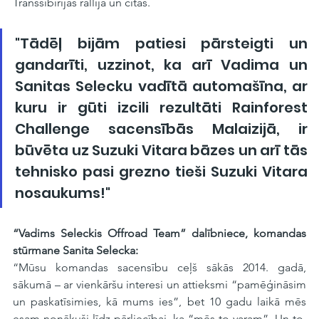
Transsibīrijas rallijā un citās. 
"Tādēļ bijām patiesi pārsteigti un 
gandarīti, uzzinot, ka arī Vadima un 
Sanitas Selecku vadītā automašīna, ar 
kuru ir gūti izcili rezultāti Rainforest 
Challenge sacensībās Malaizijā, ir 
būvēta uz Suzuki Vitara bāzes un arī tās 
tehnisko pasi grezno tieši Suzuki Vitara 
nosaukums!"
“Vadims Seleckis Offroad Team” dalībniece, komandas 
stūrmane Sanita Selecka:
“Mūsu komandas sacensību ceļš sākās 2014. gadā, 
sākumā – ar vienkāršu interesi un attieksmi “pamēģināsim 
un paskatīsimies, kā mums ies”, bet 10 gadu laikā mēs 
esam nonākuši līdz pārliecībai, ka “mēs to varam”. Un to, 