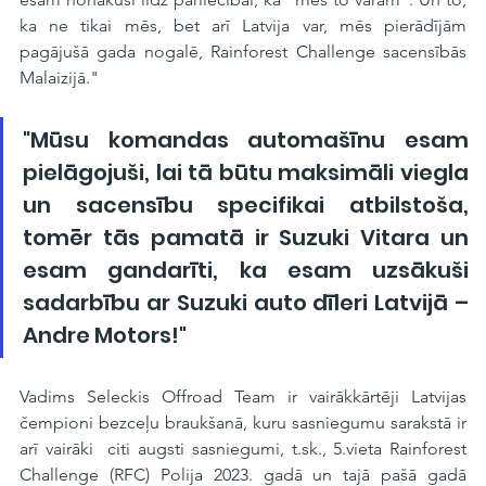
ka ne tikai mēs, bet arī Latvija var, mēs pierādījām 
pagājušā gada nogalē, Rainforest Challenge sacensībās 
Malaizijā." 
"Mūsu komandas automašīnu esam 
pielāgojuši, lai tā būtu maksimāli viegla 
un sacensību specifikai atbilstoša, 
tomēr tās pamatā ir Suzuki Vitara un 
esam gandarīti, ka esam uzsākuši 
sadarbību ar Suzuki auto dīleri Latvijā – 
Andre Motors!"
Vadims Seleckis Offroad Team ir vairākkārtēji Latvijas 
čempioni bezceļu braukšanā, kuru sasniegumu sarakstā ir 
arī vairāki  citi augsti sasniegumi, t.sk., 5.vieta Rainforest 
Challenge (RFC) Polija 2023. gadā un tajā pašā gadā 