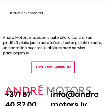
Uzrakstiet komentāru...
Andre Motors - 10 gadu dzimšanas
diena, Jums - svētku piedāvājums
Andre Motors ir uzticams auto dīlera centrs, kas
piedāvā plašu jaunu auto klāstu, tostarp elektro auto,
un nodrošina augstas kvalitātes auto servisa
pakalpojumus.
PIETEIKTIES JAUNUMIEM
+371 67
info@andre
40 87 00
motors.lv