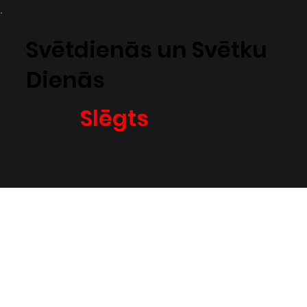
Svētdienās un Svētku
Dienās
Slēgts