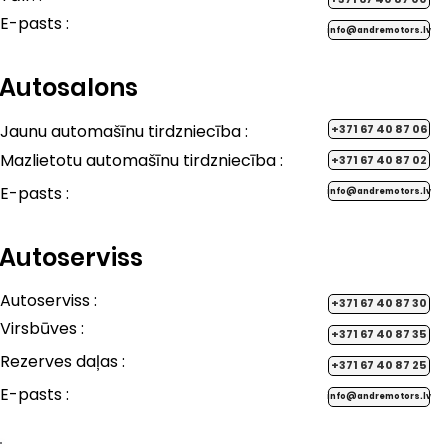
E-pasts ​:
info@andremotors.lv
Autosalons
​Jaunu automašīnu tirdzniecība :
+371 67 40 87 06
Mazlietotu automašīnu tirdzniecība :
+371 67 40 87 02
E-pasts ​:
info@andremotors.lv
Autoserviss
Autoserviss :
+371 67 40 87 30
Virsbūves :
+371 67 40 87 35
Rezerves daļas :
+371 67 40 87 25
E-pasts ​:
info@andremotors.lv