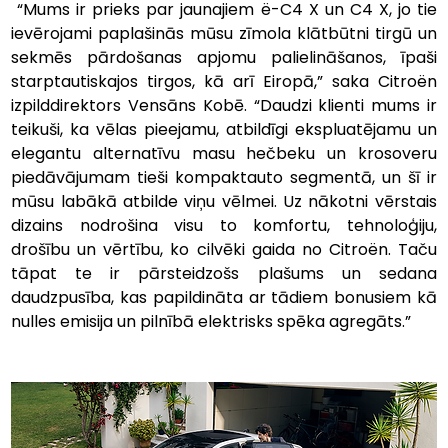
 “Mums ir prieks par jaunajiem ë-C4 X un C4 X, jo tie 
ievērojami paplašinās mūsu zīmola klātbūtni tirgū un 
sekmēs pārdošanas apjomu palielināšanos, īpaši 
starptautiskajos tirgos, kā arī Eiropā,” saka Citroën 
izpilddirektors Vensāns Kobē. “Daudzi klienti mums ir 
teikuši, ka vēlas pieejamu, atbildīgi ekspluatējamu un 
elegantu alternatīvu masu hečbeku un krosoveru 
piedāvājumam tieši kompaktauto segmentā, un šī ir 
mūsu labākā atbilde viņu vēlmei. Uz nākotni vērstais 
dizains nodrošina visu to komfortu, tehnoloģiju, 
drošību un vērtību, ko cilvēki gaida no Citroën. Taču 
tāpat te ir pārsteidzošs plašums un sedana 
daudzpusība, kas papildināta ar tādiem bonusiem kā 
nulles emisija un pilnībā elektrisks spēka agregāts.”