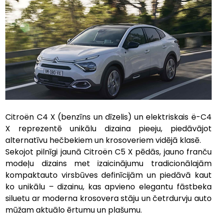
Citroën C4 X (benzīns un dīzelis) un elektriskais ë-C4 
X reprezentē unikālu dizaina pieeju, piedāvājot 
alternatīvu hečbekiem un krosoveriem vidējā klasē.
Sekojot pilnīgi jaunā Citroën C5 X pēdās, jauno franču 
modeļu dizains met izaicinājumu tradicionālajām 
kompaktauto virsbūves definīcijām un piedāvā kaut 
ko unikālu – dizainu, kas apvieno elegantu fāstbeka 
siluetu ar moderna krosovera stāju un četrdurvju auto 
mūžam aktuālo ērtumu un plašumu.