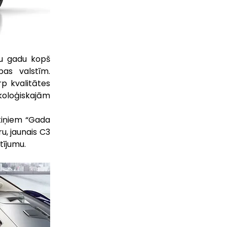
u gadu kopš 
as valstīm. 
p kvalitātes 
oloģiskajām 
tiņiem “Gada 
u, jaunais C3 
tījumu.