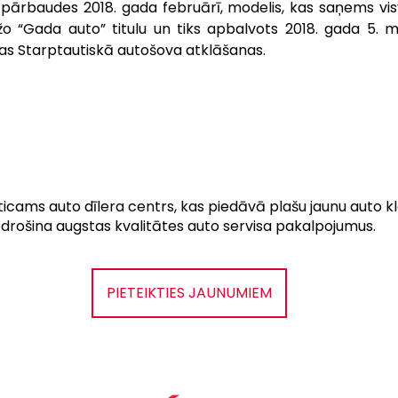
 pārbaudes 2018. gada februārī, modelis, kas saņems visv
žo “Gada auto” titulu un tiks apbalvots 2018. gada 5. 
as Starptautiskā autošova atklāšanas.
ticams auto dīlera centrs, kas piedāvā plašu jaunu auto kl
odrošina augstas kvalitātes auto servisa pakalpojumus.
PIETEIKTIES JAUNUMIEM