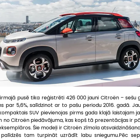
irmajā pusē tika reģistrēti 426 000 jauni Citroën – sešu 
 par 5,6%, salīdzinot ar to pašu periodu 2016. gadā. Jau
kompaktais SUV pievienojas pirms gada klajā laistajam j
 no Citroën piedāvājuma, kas kopš tā prezentācijas ir pā
ksemplāros. Šie modeļi ir Citroën zīmola atsvaidzināša
alīdzēs tam turpināt uzrādīt labu sniegumu.Pēc septiņ