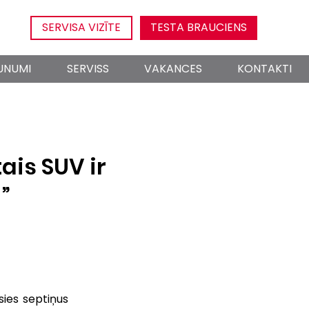
SERVISA VIZĪTE
TESTA BRAUCIENS
UNUMI
SERVISS
VAKANCES
KONTAKTI
ais SUV ir
”
ies septiņus 