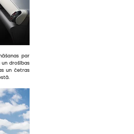
ināšanas par 
un drošības 
as un četras 
estā.