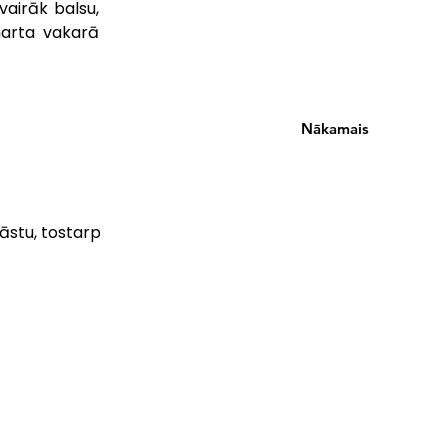
airāk balsu, 
marta vakarā 
Nākamais
āstu, tostarp