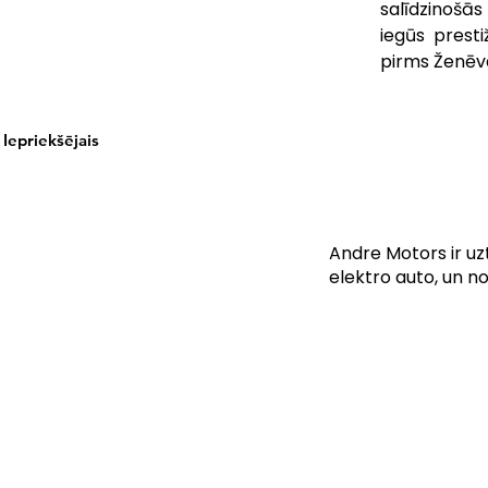
salīdzinošās
iegūs presti
pirms Ženēv
Iepriekšējais
Andre Motors ir uz
elektro auto, un n