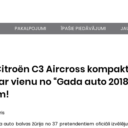
PAKALPOJUMI
ĪPAŠIE PIEDĀVĀJUMI
JA
itroën C3 Aircross kompakt
par vienu no “Gada auto 2018
em!
is
 auto balvas žūrija no 37 pretendentiem oficiāli izvēlējus