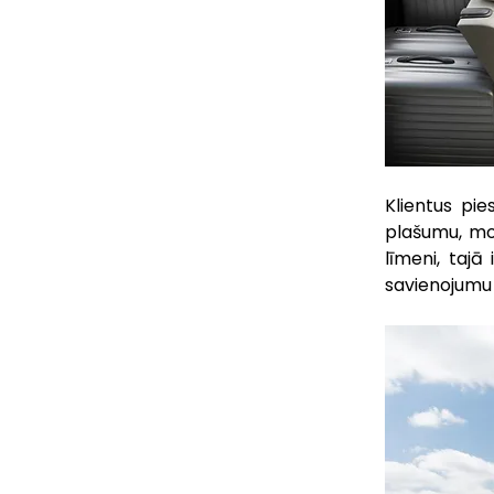
Klientus pie
plašumu, mo
līmeni, tajā
savienojumu 