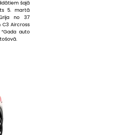
idātiem šajā 
ts 5. martā 
rija no 37 
 C3 Aircross 
 “Gada auto 
utošovā.