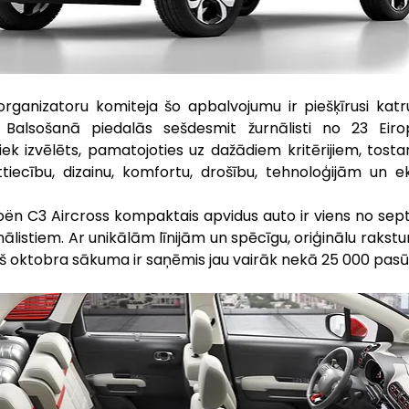
rganizatoru komiteja šo apbalvojumu ir piešķīrusi katr
 Balsošanā piedalās sešdesmit žurnālisti no 23 Eirop
iek izvēlēts, pamatojoties uz dažādiem kritērijiem, tostar
tiecību, dizainu, komfortu, drošību, tehnoloģijām un ek
oën C3 Aircross kompaktais apvidus auto ir viens no sep
nālistiem. Ar unikālām līnijām un spēcīgu, oriģinālu rakstur
š oktobra sākuma ir saņēmis jau vairāk nekā 25 000 pasū