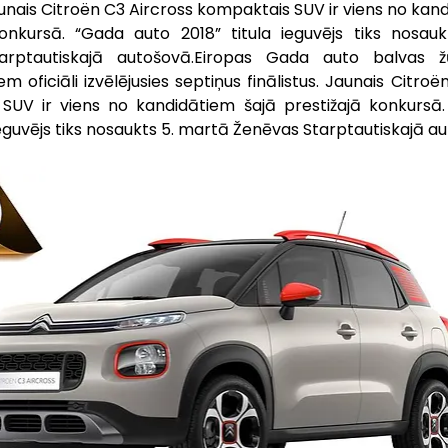
Jaunais Citroën C3 Aircross kompaktais SUV ir viens no kand
konkursā. “Gada auto 2018” titula ieguvējs tiks nosauk
arptautiskajā autošovā.Eiropas Gada auto balvas žū
m oficiāli izvēlējusies septiņus finālistus. Jaunais Citroën
SUV ir viens no kandidātiem šajā prestižajā konkursā.
 ieguvējs tiks nosaukts 5. martā Ženēvas Starptautiskajā a