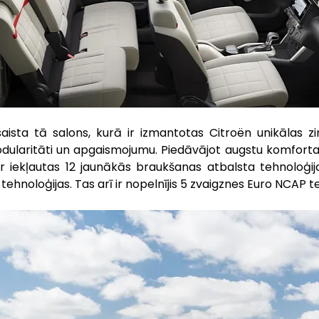
saista tā salons, kurā ir izmantotas Citroën unikālas z
dularitāti un apgaismojumu. Piedāvājot augstu komforta 
 ir iekļautas 12 jaunākās braukšanas atbalsta tehnoloģij
tehnoloģijas. Tas arī ir nopelnījis 5 zvaigznes Euro NCAP t