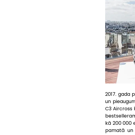
2017. gada p
un pieaugums
C3 Aircross 
bestselleram
kā 200 000 e
pamatā un p