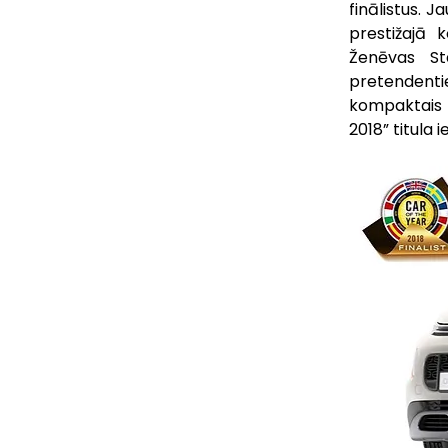
finālistus. 
prestižajā 
Ženēvas St
pretendentie
kompaktais 
2018” titula