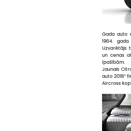
Gada auto o
1964. gada.
Uzvarētājs t
un cenas at
īpašībām.
Jaunais Citr
auto 2018” fi
Aircross kop