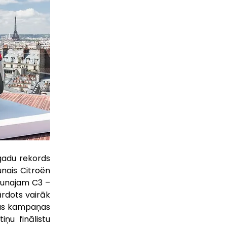
gadu rekords 
nais Citroën 
aunajam C3 – 
rdots vairāk 
nas kampaņas 
u finālistu 