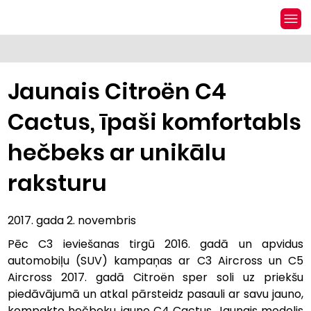
Jaunais Citroën C4
Cactus, īpaši komfortabls
hečbeks ar unikālu
raksturu
2017. gada 2. novembris
Pēc C3 ieviešanas tirgū 2016. gadā un apvidus 
automobiļu (SUV) kampaņas ar C3 Aircross un C5 
Aircross 2017. gadā Citroën sper soli uz priekšu 
piedāvājumā un atkal pārsteidz pasauli ar savu jauno, 
kompakto hečbeku, jauno C4 Cactus. Jaunais modelis 