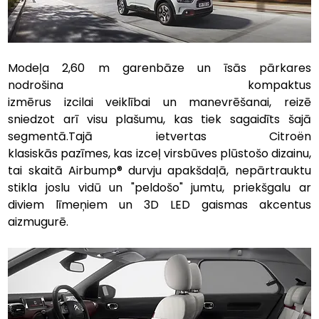
Modeļa 2,60 m garenbāze un īsās pārkares 
nodrošina kompaktus 
izmērus izcilai veiklībai un manevrēšanai, reizē 
sniedzot arī visu plašumu, kas tiek sagaidīts šajā 
segmentā.Tajā ietvertas Citroën 
klasiskās pazīmes, kas izceļ virsbūves plūstošo dizainu, 
tai skaitā Airbump® durvju apakšdaļā, nepārtrauktu 
stikla joslu vidū un "peldošo" jumtu, priekšgalu ar 
diviem līmeņiem un 3D LED gaismas akcentus 
aizmugurē.