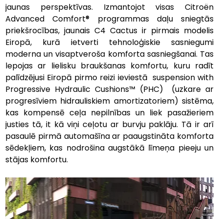
jaunas perspektīvas. Izmantojot visas Citroën 
Advanced Comfort® programmas daļu sniegtās 
priekšrocības, jaunais C4 Cactus ir pirmais modelis 
Eiropā, kurā ietverti tehnoloģiskie sasniegumi 
moderna un visaptveroša komforta sasniegšanai. Tas 
lepojas ar lielisku braukšanas komfortu, kuru radīt 
palīdzējusi Eiropā pirmo reizi ieviestā  suspension with 
Progressive Hydraulic Cushions™ (PHC)  (uzkare ar 
progresīviem hidrauliskiem amortizatoriem) sistēma, 
kas kompensē ceļa nepilnības un liek pasažieriem 
justies tā, it kā viņi ceļotu ar burvju paklāju. Tā ir arī 
pasaulē pirmā automašīna ar paaugstināta komforta 
sēdekļiem, kas nodrošina augstākā līmeņa pieeju un 
stājas komfortu.