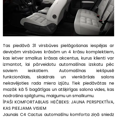
Tas piedāvā 31 virsbūves pielāgošanas iespējas ar 
deviņām virsbūves krāsām un 4 krāsu komplektiem, 
kas ietver smalkus krāsas akcentus, kurus klienti var 
izmantot, lai pārveidotu automašīnas izskatu pēc 
saviem ieskatiem. Automašīnas iekšpusē 
funkcionālais, skaidrais un vienkāršais salons 
nekavējoties rada miera izjūtu. Tiek piedāvātas ne 
mazāk kā 5 bagātīgas un atšķirīgas salona vides, kas 
nodrošina spilgtumu, maigumu un smalkumu.
ĪPAŠI KOMFORTABLAIS HEČBEKS: JAUNA PERSPEKTĪVA, 
KAS PIEEJAMA VISIEM
Jaunais C4 Cactus automašīnu komforta ziņā sniedz 