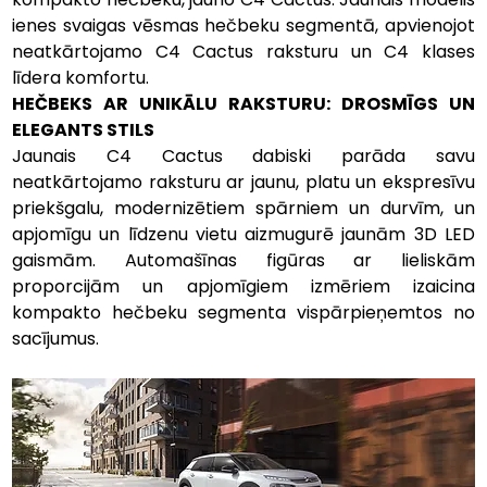
ienes svaigas vēsmas hečbeku segmentā, apvienojot 
neatkārtojamo C4 Cactus raksturu un C4 klases 
līdera komfortu.
HEČBEKS AR UNIKĀLU RAKSTURU: DROSMĪGS UN 
ELEGANTS STILS
Jaunais C4 Cactus dabiski parāda savu 
neatkārtojamo raksturu ar jaunu, platu un ekspresīvu 
priekšgalu, modernizētiem spārniem un durvīm, un 
apjomīgu un līdzenu vietu aizmugurē jaunām 3D LED 
gaismām. Automašīnas figūras ar lieliskām 
proporcijām un apjomīgiem izmēriem izaicina 
kompakto hečbeku segmenta vispārpieņemtos no 
sacījumus. 