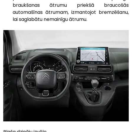
braukšanas ātrumu priekšā braucošās 
automašīnas ātrumam, izmantojot bremzēšanu, 
lai saglabātu nemainīgu ātrumu.
Plaša dzinēju izvēle