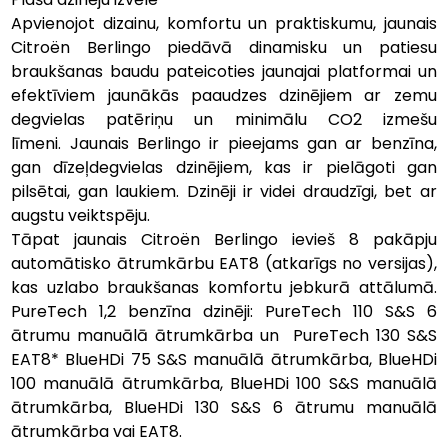
Apvienojot dizainu, komfortu un praktiskumu, jaunais 
Citroën Berlingo piedāvā dinamisku un patiesu 
braukšanas baudu pateicoties jaunajai platformai un 
efektīviem jaunākās paaudzes dzinējiem ar zemu 
degvielas patēriņu un minimālu CO2 izmešu 
līmeni. Jaunais Berlingo ir pieejams gan ar benzīna, 
gan dīzeļdegvielas dzinējiem, kas ir pielāgoti gan 
pilsētai, gan laukiem. Dzinēji ir videi draudzīgi, bet ar 
augstu veiktspēju.
Tāpat jaunais Citroën Berlingo ievieš 8 pakāpju 
automātisko ātrumkārbu EAT8 (atkarīgs no versijas), 
kas uzlabo braukšanas komfortu jebkurā attālumā. 
PureTech 1,2 benzīna dzinēji: PureTech 110 S&S 6 
ātrumu manuālā ātrumkārba un  PureTech 130 S&S 
EAT8* BlueHDi 75 S&S manuālā ātrumkārba, BlueHDi 
100 manuālā ātrumkārba, BlueHDi 100 S&S manuālā 
ātrumkārba, BlueHDi 130 S&S 6 ātrumu manuālā 
ātrumkārba vai EAT8.