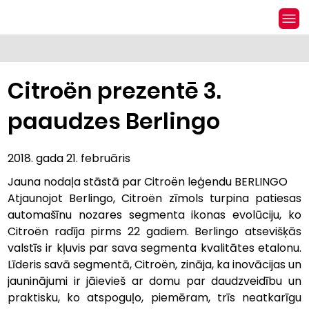
Citroën prezentē 3.
paaudzes Berlingo
2018. gada 21. februāris
Jauna nodaļa stāstā par Citroën leģendu BERLINGO
Atjaunojot Berlingo, Citroën zīmols turpina patiesas 
automašīnu nozares segmenta ikonas evolūciju, ko 
Citroën radīja pirms 22 gadiem. Berlingo atsevišķās 
valstīs ir kļuvis par sava segmenta kvalitātes etalonu. 
Līderis savā segmentā, Citroën, zināja, ka inovācijas un 
jauninājumi ir jāievieš ar domu par daudzveidību un 
praktisku, ko atspoguļo, piemēram, trīs neatkarīgu 