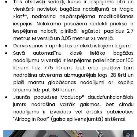
Trīs atsevišķi sēdekļi, kurus ir iespējams ātri un 
vienkārši novietot bagāžas nodalījumā ar Magic 
Flat®*, nodrošina nepārspējama modificēšanas 
iespējas. Nolokāmo pasažiera sēdekli priekšā ir 
iespējams nolocīt pilnībā, iegūstot papildus 2,7 
metrus M versijā un 3,05 metrus XL versijā.
Durvis sānos ir aprīkotas ar elektriskajiem logiem.
Savā automašīnu klasē lielāko bagāžas 
nodalījumu M versijā ir iespējams palielināt par 100 
litriem līdz 775 litriem, bet ērto piekļuvi tam 
nodrošina atverams aizmugurējais logs. 28 ērti un 
plaši mantu glabāšanas nodalījumi ar kopējo 
tilpumu līdz pat 186 litriem. 
Jaunās paaudzes Modutop® daudzfunkcionālais 
jumts nodrošina vairāk gaismas, bet cimdu 
nodalījums ir izveidots vēl ērtāks pateicoties 
"Airbag in Roof" (gaisa spilvens jumtā) sistēmai.