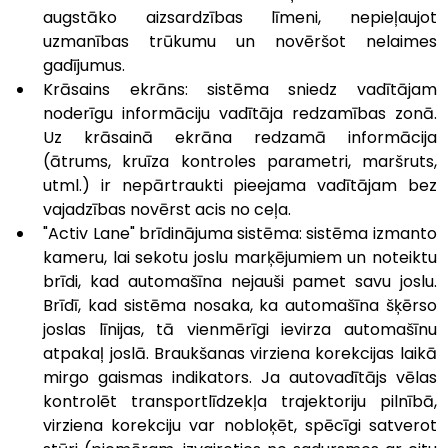
augstāko aizsardzības līmeni, nepieļaujot 
uzmanības trūkumu un novēršot nelaimes 
gadījumus.
Krāsains ekrāns: sistēma sniedz vadītājam 
noderīgu informāciju vadītāja redzamības zonā. 
Uz krāsainā ekrāna redzamā informācija 
(ātrums, kruīza kontroles parametri, maršruts, 
utml.) ir nepārtraukti pieejama vadītājam bez 
vajadzības novērst acis no ceļa. 
"Activ Lane" brīdinājuma sistēma: sistēma izmanto 
kameru, lai sekotu joslu marķējumiem un noteiktu 
brīdi, kad automašīna nejauši pamet savu joslu. 
Brīdī, kad sistēma nosaka, ka automašīna šķērso 
joslas līnijas, tā vienmērīgi ievirza automašīnu 
atpakaļ joslā. Braukšanas virziena korekcijas laikā 
mirgo gaismas indikators. Ja autovadītājs vēlas 
kontrolēt transportlīdzekļa trajektoriju pilnībā, 
virziena korekciju var nobloķēt, spēcīgi satverot 