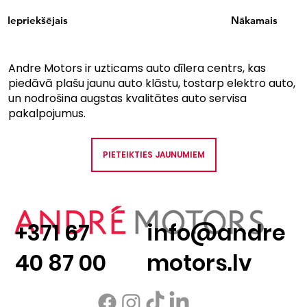
Iepriekšējais
Nākamais
Andre Motors ir uzticams auto dīlera centrs, kas
piedāvā plašu jaunu auto klāstu, tostarp elektro auto,
un nodrošina augstas kvalitātes auto servisa
pakalpojumus.
PIETEIKTIES JAUNUMIEM
+371 67
info@andre
40 87 00
motors.lv