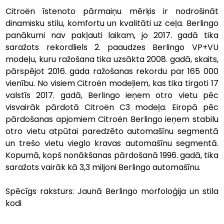
Citroën īstenoto pārmaiņu mērķis ir nodrošināt 
dinamisku stilu, komfortu un kvalitāti uz ceļa. Berlingo 
panākumi nav pakļauti laikam, jo 2017. gadā tika 
saražots rekordliels 2. paaudzes Berlingo VP+VU 
modeļu, kuru ražošana tika uzsākta 2008. gadā, skaits, 
pārspējot 2016. gada ražošanas rekordu par 165 000 
vienību. No visiem Citroën modeļiem, kas tika tirgoti 17 
valstīs 2017. gadā, Berlingo ieņem otro vietu pēc 
visvairāk pārdotā Citroën C3 modeļa. Eiropā pēc 
pārdošanas apjomiem Citroën Berlingo ieņem stabilu 
otro vietu atpūtai paredzēto automašīnu segmentā 
un trešo vietu vieglo kravas automašīnu segmentā. 
Kopumā, kopš nonākšanas pārdošanā 1996. gadā, tika 
saražots vairāk kā 3,3 miljoni Berlingo automašīnu.
Spēcīgs raksturs: Jaunā Berlingo morfoloģija un stila 
kodi