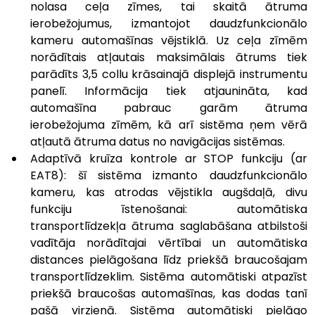
nolasa ceļa zīmes, tai skaitā ātruma 
ierobežojumus, izmantojot daudzfunkcionālo 
kameru automašīnas vējstiklā. Uz ceļa zīmēm 
norādītais atļautais maksimālais ātrums tiek 
parādīts 3,5 collu krāsainajā displejā instrumentu 
panelī. Informācija tiek atjaunināta, kad 
automašīna pabrauc garām ātruma 
ierobežojuma zīmēm, kā arī sistēma ņem vērā 
atļautā ātruma datus no navigācijas sistēmas.
Adaptīvā kruīza kontrole ar STOP funkciju (ar 
EAT8): šī sistēma izmanto daudzfunkcionālo 
kameru, kas atrodas vējstikla augšdaļā, divu 
funkciju īstenošanai: automātiska 
transportlīdzekļa ātruma saglabāšana atbilstoši 
vadītāja norādītajai vērtībai un automātiska 
distances pielāgošana līdz priekšā braucošajam 
transportlīdzeklim. Sistēma automātiski atpazīst 
priekšā braucošas automašīnas, kas dodas tanī 
pašā virzienā. Sistēma automātiski pielāgo 