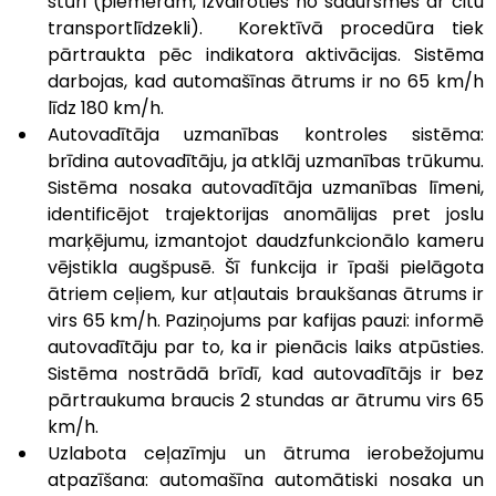
stūri (piemēram, izvairoties no sadursmes ar citu 
transportlīdzekli).  Korektīvā procedūra tiek 
pārtraukta pēc indikatora aktivācijas. Sistēma 
darbojas, kad automašīnas ātrums ir no 65 km/h 
līdz 180 km/h.
Autovadītāja uzmanības kontroles sistēma: 
brīdina autovadītāju, ja atklāj uzmanības trūkumu. 
Sistēma nosaka autovadītāja uzmanības līmeni, 
identificējot trajektorijas anomālijas pret joslu 
marķējumu, izmantojot daudzfunkcionālo kameru 
vējstikla augšpusē. Šī funkcija ir īpaši pielāgota 
ātriem ceļiem, kur atļautais braukšanas ātrums ir 
virs 65 km/h. Paziņojums par kafijas pauzi: informē 
autovadītāju par to, ka ir pienācis laiks atpūsties. 
Sistēma nostrādā brīdī, kad autovadītājs ir bez 
pārtraukuma braucis 2 stundas ar ātrumu virs 65 
km/h.
Uzlabota ceļazīmju un ātruma ierobežojumu 
atpazīšana: automašīna automātiski nosaka un 