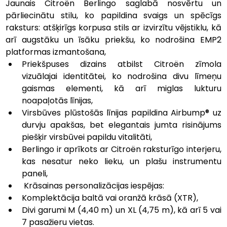
Jaunais Citroën Berlingo saglabā nosvērtu un 
pārliecinātu stilu, ko papildina svaigs un spēcīgs 
raksturs: atšķirīgs korpusa stils ar izvirzītu vējstiklu, kā 
arī augstāku un īsāku priekšu, ko nodrošina EMP2 
platformas izmantošana, 
Priekšpuses dizains atbilst Citroën zīmola 
vizuālajai identitātei, ko nodrošina divu līmeņu 
gaismas elementi, kā arī miglas lukturu 
noapaļotās līnijas, 
Virsbūves plūstošās līnijas papildina Airbump® uz 
durvju apakšas, bet elegantais jumta risinājums 
piešķir virsbūvei papildu vitalitāti, 
Berlingo ir aprīkots ar Citroën raksturīgo interjeru, 
kas nesatur neko lieku, un plašu instrumentu 
paneli,
 Krāsainas personalizācijas iespējas: 
Komplektācija baltā vai oranžā krāsā (XTR),
Divi garumi M (4,40 m) un XL (4,75 m), kā arī 5 vai 
7 pasažieru vietas.