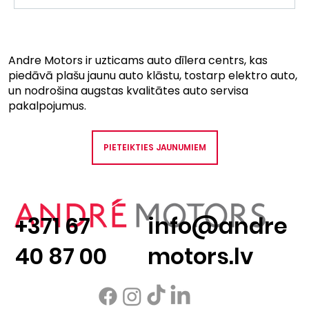
Andre Motors auto servisa
pakalpojumi - Citroën, Suzuki, Isuzu,
Andre Motors ir uzticams auto dīlera centrs, kas
piedāvā plašu jaunu auto klāstu, tostarp elektro auto,
KGM un visu citu marku
un nodrošina augstas kvalitātes auto servisa
automašīnām!
pakalpojumus.
PIETEIKTIES JAUNUMIEM
+371 67
info@andre
40 87 00
motors.lv