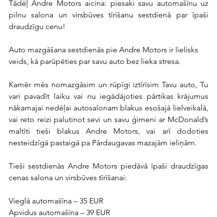
Tādēļ Andre Motors aicina: piesaki savu automašīnu uz 
pilnu salona un virsbūves tīrīšanu sestdienā par īpaši 
draudzīgu cenu!
Auto mazgāšana sestdienās pie Andre Motors ir lielisks 
veids, kā parūpēties par savu auto bez lieka stresa.
Kamēr mēs nomazgāsim un rūpīgi iztīrīsim Tavu auto, Tu 
vari pavadīt laiku vai nu iegādājoties pārtikas krājumus 
nākamajai nedēļai autosalonam blakus esošajā lielveikalā, 
vai reto reizi palutinot sevi un savu ģimeni ar McDonald’s 
maltīti tieši blakus Andre Motors, vai arī dodoties 
nesteidzīgā pastaigā pa Pārdaugavas mazajām ieliņām.
Tieši sestdienās Andre Motors piedāvā īpaši draudzīgas 
cenas salona un virsbūves tīrīšanai:
Vieglā automašīna – 35 EUR
Apvidus automašīna – 39 EUR