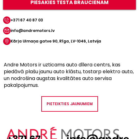
PIESAKIES TESTA BRAUCIENAM
+371 67 40 87 03
info@andremotors.lv
Kārļa Ulmaņa gatve 90, Rīga, LV-1046, Latvija
Andre Motors ir uzticams auto dīlera centrs, kas
piedāvā plašu jaunu auto klāstu, tostarp elektro auto,
un nodrošina augstas kvalitātes auto servisa
pakalpojumus.
PIETEIKTIES JAUNUMIEM