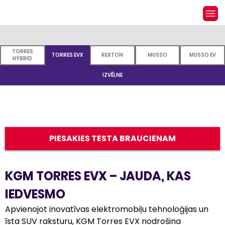
TORRES
TORRES EVX
REXTON
MUSSO
MUSSO EV
HYBRID
IZVĒLNE
PIESAKIES TESTA BRAUCIENAM
KGM TORRES EVX – JAUDA, KAS 
IEDVESMO
Apvienojot inovatīvas elektromobiļu tehnoloģijas un 
īsta SUV raksturu, KGM Torres EVX nodrošina 