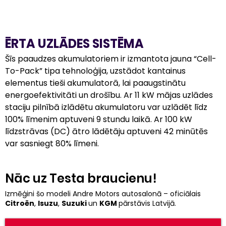
ĒRTA UZLĀDES SISTĒMA
Šīs paaudzes akumulatoriem ir izmantota jauna “Cell-
To-Pack” tipa tehnoloģija, uzstādot kantainus 
elementus tieši akumulatorā, lai paaugstinātu 
energoefektivitāti un drošību. Ar 11 kW mājas uzlādes 
staciju pilnībā izlādētu akumulatoru var uzlādēt līdz 
100% līmenim aptuveni 9 stundu laikā. Ar 100 kW 
līdzstrāvas (DC) ātro lādētāju aptuveni 42 minūtēs 
var sasniegt 80% līmeni.
Nāc uz Testa braucienu!
Izmēģini šo modeli Andre Motors autosalonā – oficiālais
Citroën
,
Isuzu
,
Suzuki
un
KGM
pārstāvis Latvijā.