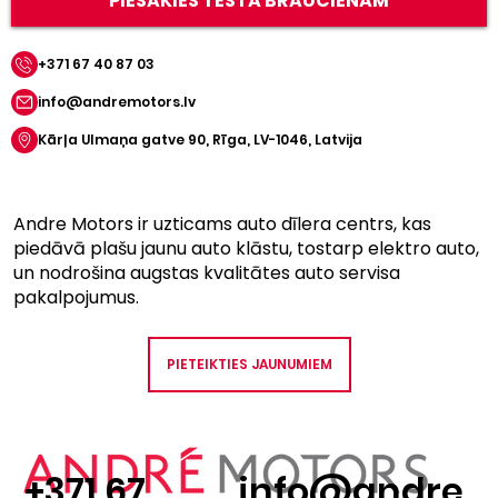
PIESAKIES TESTA BRAUCIENAM
+371 67 40 87 03
info@andremotors.lv
Kārļa Ulmaņa gatve 90, Rīga, LV-1046, Latvija
Andre Motors ir uzticams auto dīlera centrs, kas
piedāvā plašu jaunu auto klāstu, tostarp elektro auto,
un nodrošina augstas kvalitātes auto servisa
pakalpojumus.
PIETEIKTIES JAUNUMIEM
+371 67
info@andre