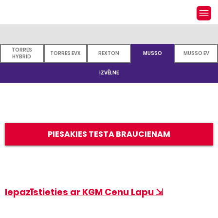
TORRES
TORRES EVX
REXTON
MUSSO
MUSSO EV
HYBRID
IZVĒLNE
PIESAKIES TESTA BRAUCIENAM
Iepazīstieties ar KGM Cenu Lapu ⇲