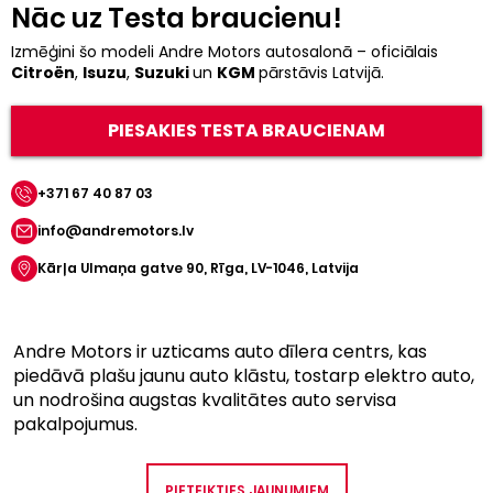
Nāc uz Testa braucienu!
Izmēģini šo modeli Andre Motors autosalonā – oficiālais
Citroën
,
Isuzu
,
Suzuki
un
KGM
pārstāvis Latvijā.
PIESAKIES TESTA BRAUCIENAM
+371 67 40 87 03
info@andremotors.lv
Kārļa Ulmaņa gatve 90, Rīga, LV-1046, Latvija
Andre Motors ir uzticams auto dīlera centrs, kas
piedāvā plašu jaunu auto klāstu, tostarp elektro auto,
un nodrošina augstas kvalitātes auto servisa
pakalpojumus.
PIETEIKTIES JAUNUMIEM